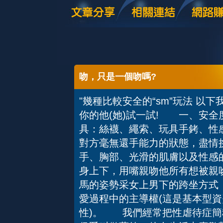
吻，只是一個吻嗎?
"幾種比較安全的“sm”玩法 以
你的他(她)試一試! 一、安
具：絲襪、繩索、玩具手銬、性
對方毫無還手能力的狀態，盡情
手、胸部、光滑的肌膚以及性感
身上下，用嘴親吻他所有想被親
馬的姿勢采女上男下的跨坐方式
愛過程中的主導權(這是基本型
性)。 我們經常把性虐待症簡