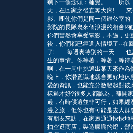
剩下一個念頭：睡覺。 所以，
天，在回家之後直奔大床! 
影。即使你們是同一個辦公室的
影院的長隊裏來個浪漫的相會!
你們當然會享受電影，不過，更
後，你們都已經進入情境了--在
了! 每週裏特別的一天 也
生的事情。你等著，等著，等待
啊，在一周中挑選出某天來作為
晚上，你潛意識地就會更好地休
愛的資訊，也能充分激發起對
樣過才好?很多人都認為，離開
過，有時候這並非可行，如果經
漫之旅，但你也有可能是去人群
有朋友來訪，在家裏通通快快地
抽空逛商店，製造朦朧的燈，營