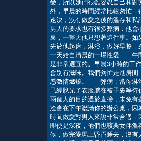
受，所以她們很難容忍自己和對
外，早晨的時間經常比較匆忙，
速決，沒有做愛之後的溫存和私
男人的要求也有很多弊病：他會
裏，一整天他只想著這件事。如
先於他起床，淋浴，做好早餐，
一天始自清晨的一場性愛 午
是非常適宜的。早晨3小時的工
會別有滋味。我們匆忙走進房間
憑激情燃燒。 弊病：當你淋浴
已經脫光了衣服躺在被子裏等待
兩個人的目的過於直接，未免有
渣會在下午灑滿你的辦公桌，
時間做愛對男人來說非常合適，
即使是深夜，他們也該與女伴溫
候，做完愛馬上昏昏睡去，沒有