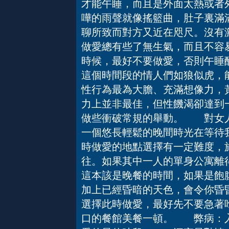
才能午睡，而且是外面太熱或者
嘩的雨聲就像搖籃曲，肚子裏滿
聊所致而對方又近在咫尺。沒有
做愛總有些了無生氣，而且不容
時候，最好不要做愛，否則午
這個時間段的情人們如狼似虎，
性行為最為大膽、充滿想像力，
力上並非最佳，但性饑渴卻達到
做些衝破常規的舉動。 對女人
一個悠長輕鬆的晚間時光在等待
時做愛的地點選擇有一定難度，
往。如果其中一人的單身公寓
這本該是晚餐的時間，如果是飽
加上已經昏暗的天色，會令你昏
選擇此時做愛，最好先不要急著
口的餐館美餐一頓。 弊病：入