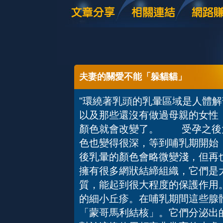
夫妻的關愛不能「躲貓貓」
"環繞著乳頭的乳暈區域是人體
以及那些還沒有做過母親的女性
顏色就會改變了。 受孕之後
色也變得很深，等到哺乳期開始
後乳暈的顏色會略微變淺，但再
擁有很多網狀結締組織，它們是
質，能起到很大程度的保護作用
的細小丘疹。在哺乳期間這些腺
「蒙哥馬利結核」。它們分泌出