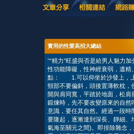
實用的性愛高招大總結
"“精力”旺盛與否是給男人魅力
性功能障礙，性神經衰弱，遺
點： 1.可以仰坐於沙發上，
頸部不要偏斜，頭後置薄軟枕，使
開與肩同寬，平踏於地面，松肩
鍛煉時，先不要改變原來的自然
意識，要任其自然。經過一段時
要隆起，逐漸達到深長、靜細、
氣海至關元之間)。即排除雜念