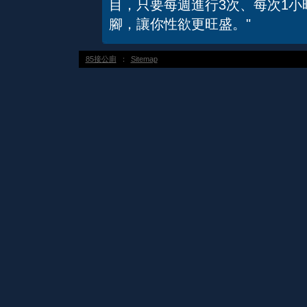
目，只要每週進行3次、每次1
腳，讓你性欲更旺盛。"
85接公廁
：
Sitemap