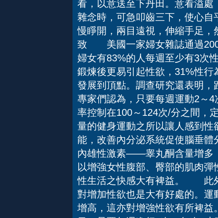
看，以意送至下丹田。意看溢處
雜念時，可急叩齒三下，使心自
慢睜開，兩目遠視，伸縮手足，
致 美國一家婦女雜誌通過20
婦女有83%的人每週至少有3次
鍛煉後更易引起性欲，31%性行
發展到頂點。調查研究還表明，
專家們認為，只要每週運動2～4
率控制在100～124次/分之
量的健身運動之所以讓人感到性
能，改善內分泌系統促使腦垂體
內雄性激素——睾丸酮含量增多
以增強女性腹部、臀部的肌肉彈
性生活之快感大有裨益。 此外
對增加性欲也是大有好處的。運
增高，這亦對增強性欲有所裨益